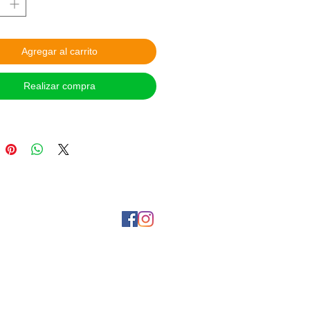
 DE APARTADO: Con el 30% de 
 Para hacer válido de este servicio, 
nos en la página de Facebook: 
Agregar al carrito
. Sujeto a disponibilidad. Aplican 
ones.

Realizar compra
 DE PAGO:

tos en Oxxo o Banamex y 
encia interbancaria, tienes 24 hrs 
izar el pago.

a contra entrega en CDMX Metro 
, coordinar vía Facebook.

 las opciones de Mercado Pago y 
¡Síguenos en nuestras redes sociales!
tanos por Messenger a tráves de Facebook
S Y ENVIOS: Entrega personal 
CDMX Metro Viaducto todos los 
horario de 8:00 am a 9:00 pm, 