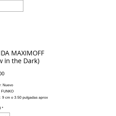
Iniciar sesión
DA MAXIMOFF
w in the Dark)
Precio
00
 Nuevo

 FUNKO

 9 cm o 3.50 pulgadas aprox

LADO: No

d
*
 Pesos Mexicanos
