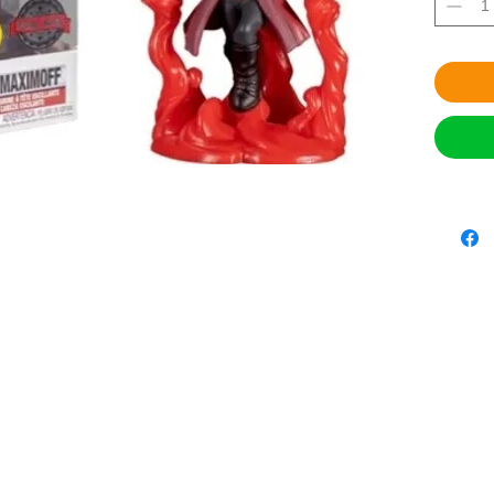
SISTEMA
Anticipo.
contácta
JugueBox
restricci
METODO
- Depósi
Transfer
para real
- Pago 
Viaducto
- Revisa
PayPal.

Contác
ENTREGA
solo en 
días en 