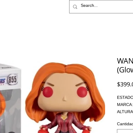
IME
STAR WARS
More
WAN
(Glo
$399.
ESTADO:
MARCA:
ALTURA:
ARTICU
Cantida
PRECIO: