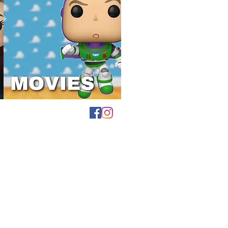
¡Síguenos en nuestras redes sociales!
tanos por Messenger a tráves de Facebook