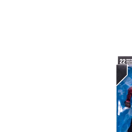
INICIO
MARVEL
DC
AN