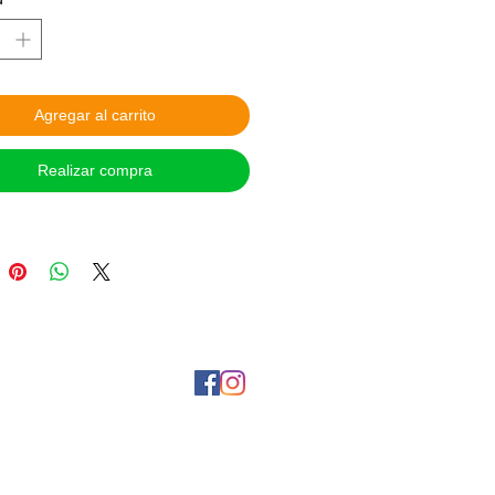
 Pesos Mexicanos

 DE APARTADO: Con el 30% de 
 Para hacer válido de este servicio, 
nos en la página de Facebook: 
Agregar al carrito
. Sujeto a disponibilidad. Aplican 
ones.

Realizar compra
 DE PAGO:

tos en Oxxo o Banamex y 
encia interbancaria, tienes 24 hrs 
izar el pago.

a contra entrega en CDMX Metro 
, coordinar vía Facebook.

 las opciones de Mercado Pago y 
¡Síguenos en nuestras redes sociales!
tanos por Messenger a tráves de Facebook
S Y ENVIOS: Entrega personal 
CDMX Metro Viaducto todos los 