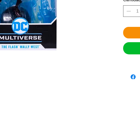
PRECIO:
SISTEMA
Anticipo.
contácta
JugueBox
restricci
METODO
- Depósi
Transfer
para real
- Pago 
Viaducto
- Revisa
PayPal.

Contác
ENTREGA
solo en 