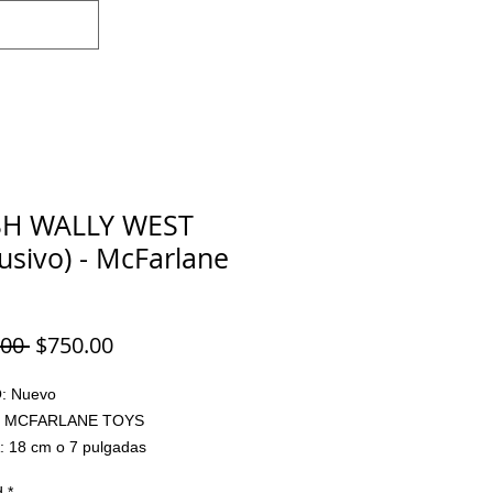
Iniciar sesión
SH WALLY WEST
lusivo) - McFarlane
Precio
Precio
00 
$750.00
de
oferta
 Nuevo

 MCFARLANE TOYS

 18 cm o 7 pulgadas

ADO: Si

d
*