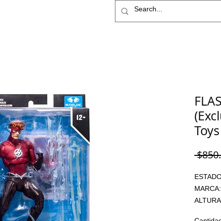
IME
STAR WARS
More
FLA
(Exc
Toys
 $850.
ESTADO:
MARCA:
ALTURA:
ARTICUL
Cantida