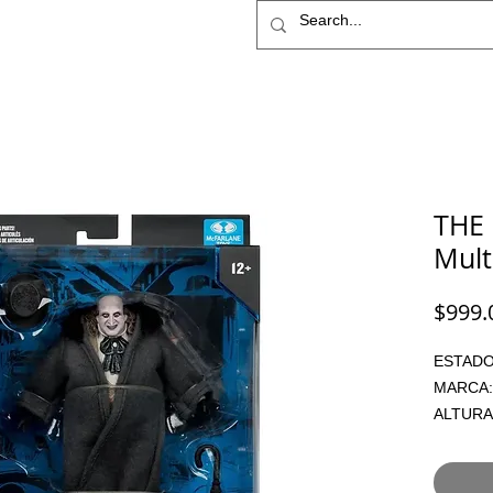
IME
STAR WARS
More
THE
Mult
$999.
ESTADO:
MARCA:
ALTURA:
ARTICUL
PRECIO: