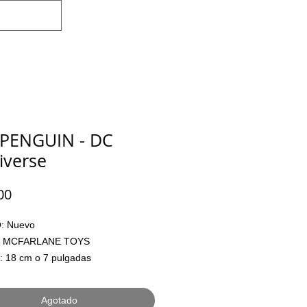
Iniciar sesión
 PENGUIN - DC
iverse
Precio
00
 Nuevo

 MCFARLANE TOYS

 18 cm o 7 pulgadas

ADO: Si

 Pesos Mexicanos

Agotado