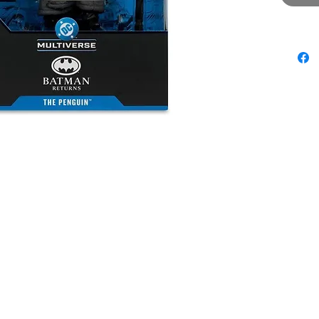
SISTEMA
Anticipo.
contácta
JugueBox
restricci
METODO
- Depósi
Transfer
para real
- Pago 
Viaducto
- Revisa
PayPal.

Contác
ENTREGA
solo en 
días en 