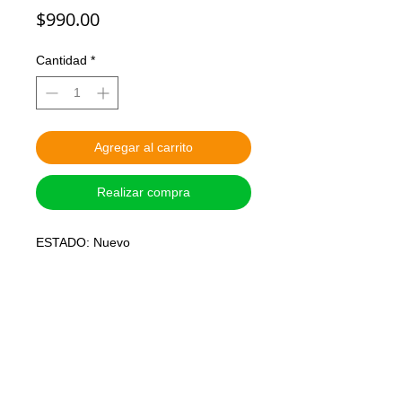
Precio
$990.00
Cantidad
*
Agregar al carrito
Realizar compra
ESTADO: Nuevo

MARCA: MCFARLANE TOYS

ALTURA: 18 cm o 7 pulgadas

ARTICULADO: Si

PRECIO: Pesos Mexicanos

SISTEMA DE APARTADO: Con el 
30% de Anticipo. Para hacer válido de 