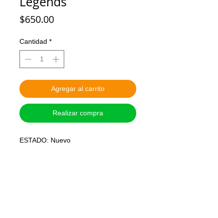
Legends
Precio
$650.00
Cantidad
*
Agregar al carrito
Realizar compra
ESTADO: Nuevo
MARCA: HASBRO
ALTURA: 15 cm o 6 pulgadas
ARTICULADO: Si
PRECIO: Pesos Mexicanos
SISTEMA DE APARTADO: Con el