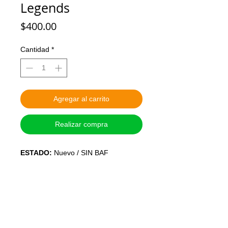
Legends
Precio
$400.00
Cantidad
*
Agregar al carrito
Realizar compra
ESTADO:
Nuevo / SIN BAF
MARCA:
HASBRO
ALTURA:
15 cm o 6 pulgadas
ARTICULADO:
Si
PRECIO:
Pesos Mexicanos
SISTEMA DE APARTADO:
Con el