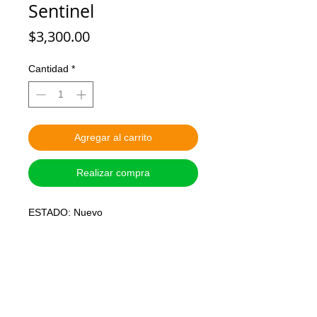
Sentinel
Precio
$3,300.00
Cantidad
*
Agregar al carrito
Realizar compra
ESTADO: Nuevo
MARCA: SENTINEL
TAMAÑO: 7 pulgadas aprox
ARTICULADO: Si
PRECIO: Pesos Mexicanos
SISTEMA DE APARTADO: Con el