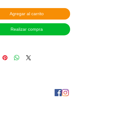
. Para hacer válido de este servicio,
anos en la página de Facebook:
Agregar al carrito
. Sujeto a disponibilidad. Aplican
ones.
Realizar compra
 DE PAGO:
itos en Oxxo o Banamex y
encia interbancaria, tienes 24 hrs
lizar el pago.
a contra entrega en CDMX Metro
, coordinar vía Facebook.
 las opciones de Mercado Pago y
¡Síguenos en nuestras redes sociales!
tanos por Messenger a tráves de Facebook
S Y ENVIOS: Entrega personal
 CDMX Metro Viaducto todos los
horario de 8:00 am a 9:00 pm,
 disponibilidad de horario. Envío por