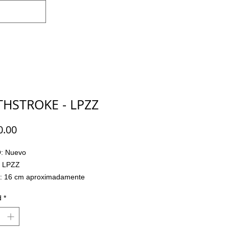
Iniciar sesión
THSTROKE - LPZZ
Precio
0.00
: Nuevo
 LPZZ
 16 cm aproximadamente
LADO: Si
d
*
 Pesos Mexicanos
 DE APARTADO: Con el 30% de