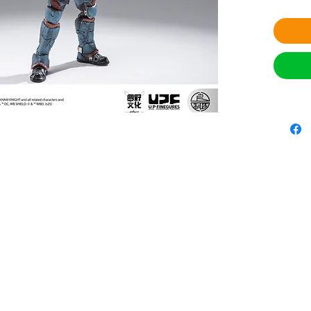
Anticipo
contáct
JugueBox
restricci
METODO
- Depós
Transfer
para rea
- Pago 
Viaducto
- Revisa
PayPal.
Contác
ENTREGA
solo en
días en 
sujeto a