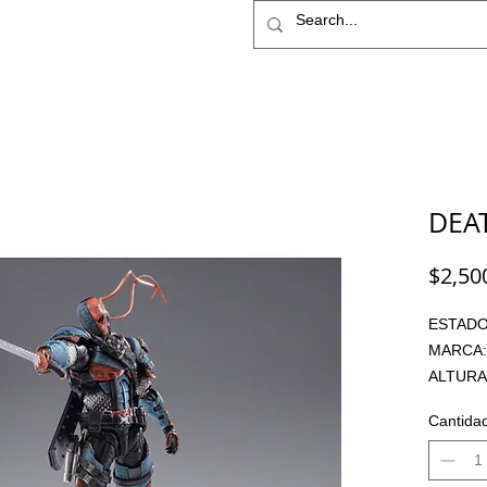
IME
STAR WARS
More
DEA
$2,50
ESTADO
MARCA:
ALTURA:
ARTICU
Cantida
PRECIO:
SISTEMA