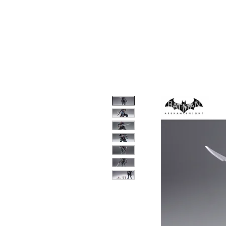
INICIO
MARVEL
DC
AN