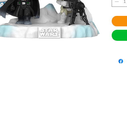
SISTEM
Anticipo
contáct
JugueBox
restricci
METODO
- Depós
Transfer
para rea
- Pago 
Viaducto
- Revisa
PayPal.
Contác
ENTREG
solo en
días en 