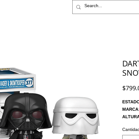
IME
STAR WARS
More
DAR
SNO
$799.
ESTAD
MARCA
ALTURA
ARTICU
Cantida
PRECIO