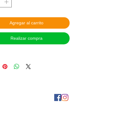
A DE APARTADO:
Con el 30% de
. Para hacer válido de este servicio,
anos en la página de Facebook:
Agregar al carrito
. Sujeto a disponibilidad. Aplican
ones.
Realizar compra
 DE PAGO:
itos en Oxxo o Banamex y
encia interbancaria, tienes 24 hrs
lizar el pago.
a contra entrega en CDMX Metro
, coordinar vía Facebook.
 las opciones de Mercado Pago y
¡Síguenos en nuestras redes sociales!
tanos por Messenger a tráves de Facebook
AS Y ENVIOS:
Entrega personal
 CDMX Metro Viaducto todos los
horario de 8:00 am a 9:00 pm,