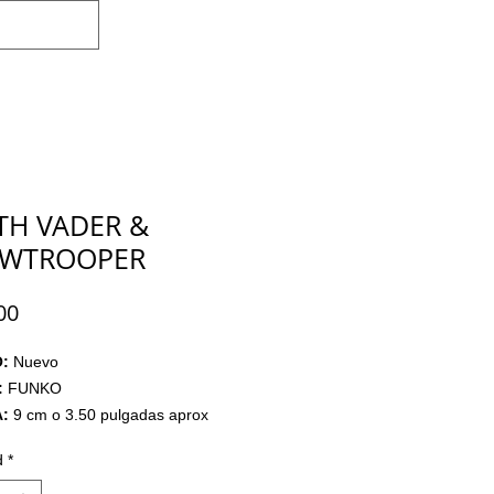
Iniciar sesión
TH VADER &
WTROOPER
Precio
00
O:
Nuevo
:
FUNKO
:
9 cm o 3.50 pulgadas aprox
LADO:
No
d
*
:
Pesos Mexicanos