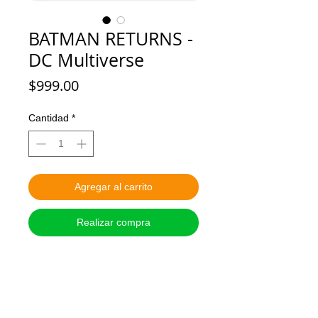
BATMAN RETURNS -
DC Multiverse
Precio
$999.00
Cantidad
*
Agregar al carrito
Realizar compra
ESTADO: Nuevo

MARCA: MCFARLANE TOYS

ALTURA: 18 cm o 7 pulgadas

ARTICULADO: Si
