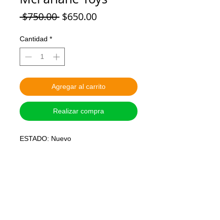
Precio
Precio
 $750.00 
$650.00
de
oferta
Cantidad
*
Agregar al carrito
Realizar compra
ESTADO: Nuevo

MARCA: MCFARLANE TOYS

ALTURA: 18 cm o 7 pulgadas

ARTICULADO: Si

PRECIO: Pesos Mexicanos

SISTEMA DE APARTADO: Con el 