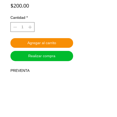
Precio
$200.00
Cantidad
*
Agregar al carrito
Realizar compra
PREVENTA
MARCA HASBRO
TAMAÑO: 6 pulgadas , articulado
Apartas con $200
Precio final $1100
Se liquida a la entrega
Llegada JUL AGO 26
Más detalles contáctanos por