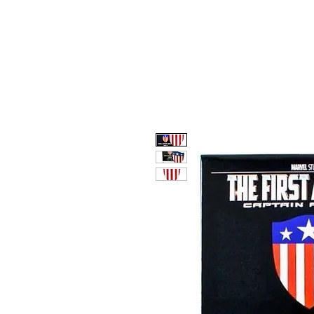
INICIO
MARVEL
DC
AN