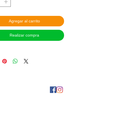
 Pesos Mexicanos
 DE APARTADO: Con el 30% de
. Para hacer válido de este servicio,
Agregar al carrito
anos en la página de Facebook:
. Sujeto a disponibilidad. Aplican
Realizar compra
ones.
 DE PAGO:
itos en Oxxo o Banamex y
encia interbancaria, tienes 24 hrs
lizar el pago.
a contra entrega en CDMX Metro
, coordinar vía Facebook.
 las opciones de Mercado Pago y
¡Síguenos en nuestras redes sociales!
tanos por Messenger a tráves de Facebook
S Y ENVIOS: Entrega personal
 CDMX Metro Viaducto todos los