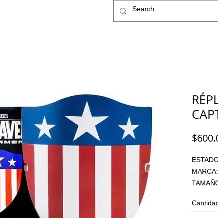
IME
STAR WARS
More
RÉP
CAP
$600.
ESTADO
MARCA:
TAMAÑO:
ARTICU
Cantida
MATERIAL