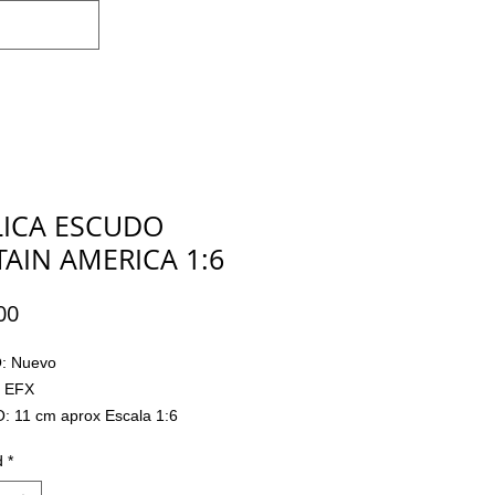
Iniciar sesión
LICA ESCUDO
TAIN AMERICA 1:6
Precio
00
: Nuevo
 EFX
 11 cm aprox Escala 1:6
LADO: No
d
*
: Metálico y plástico