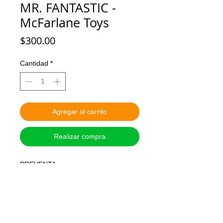
MR. FANTASTIC -
McFarlane Toys
Precio
$300.00
Cantidad
*
Agregar al carrito
Realizar compra
PREVENTA
MARCA: MCFARLANE TOYS
ESCALA: 1:6, estatuilla
Versión normal
Apartas con $300